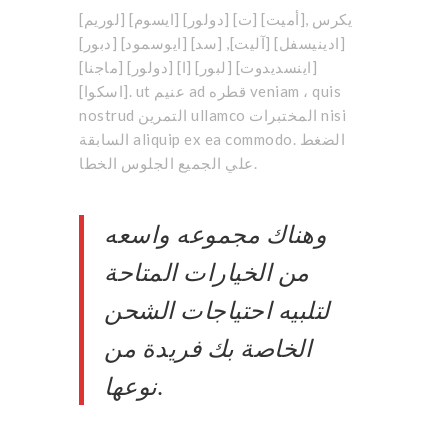
[لوريم] [ايسوم] [دولور] [ت] [أميت], يكرس
[ادينيسفل] [آليت], [سد] [ايوسمود] [دبور]
[اينسديدوت] [لبور] [ا] [دولور] [ماجنا]
[اسكوا]. ut عنيم ad قطره veniam ، quis
nostrud التمرين ullamco المختبرات nisi
السابقة aliquip ex ea commodo. الضغط
علي الجميع الجلوس الخطا.
وهناك مجموعه واسعه
من الخيارات المتاحة
لتلبيه احتياجات الشحن
الخاصة بك فريدة من
نوعها.