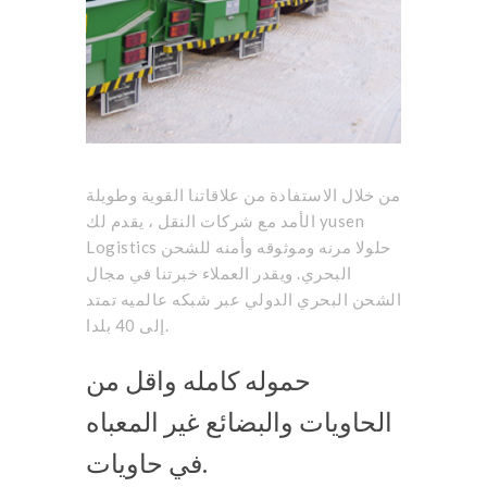
من خلال الاستفادة من علاقاتنا القوية وطويلة
الأمد مع شركات النقل ، يقدم لك yusen
Logistics حلولا مرنه وموثوقه وأمنه للشحن
البحري. ويقدر العملاء خبرتنا في مجال
الشحن البحري الدولي عبر شبكه عالميه تمتد
إلى 40 بلدا.
حموله كامله واقل من
الحاويات والبضائع غير المعباه
في حاويات.