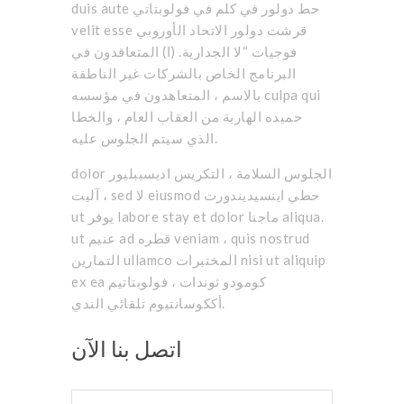
duis aute حط دولور في كلم في فولوبتاتي
velit esse قرشت دولور الاتحاد الأوروبي
فوجيات “لا الجدارية. (ا) المتعاقدون في
البرنامج الخاص بالشركات غير الناطقة
بالاسم ، المتعاهدون في مؤسسه culpa qui
حميده الهاربة من العقاب العام ، والخطا
الذي سيتم الجلوس عليه.
dolor الجلوس السلامة ، التكريس اديسيبليور
آليت ، sed لا eiusmod حطي اينسيديندورت
ut يوفر labore stay et dolor ماجنا aliqua.
ut عنيم ad قطره veniam ، quis nostrud
التمارين ullamco المختبرات nisi ut aliquip
ex ea كومودو ثوندات ، فولوبتاتيم
أككوسانتيوم تلقائي الندي.
اتصل بنا الآن